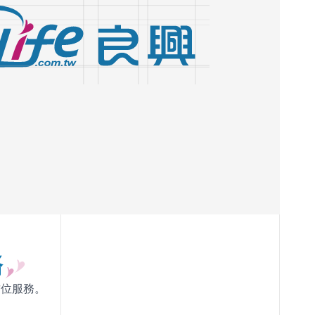
務
方位服務。