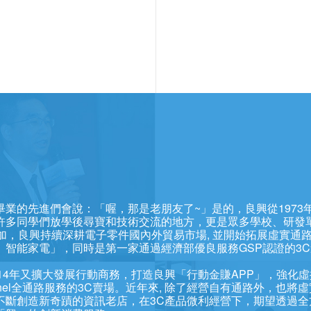
業的先進們會說：「喔，那是老朋友了~」是的，良興從1973
許多同學們放學後尋寶和技術交流的地方，更是眾多學校、研發
加，良興持續深耕電子零件國內外貿易市場, 並開始拓展虛實通
智能家電」，同時是第一家通過經濟部優良服務GSP認證的3
網，2014年又擴大發展行動商務，打造良興「行動金賺APP」，強
annel全通路服務的3C賣場。近年來, 除了經營自有通路外，也將
不斷創造新奇蹟的資訊老店，在3C產品微利經營下，期望透過全