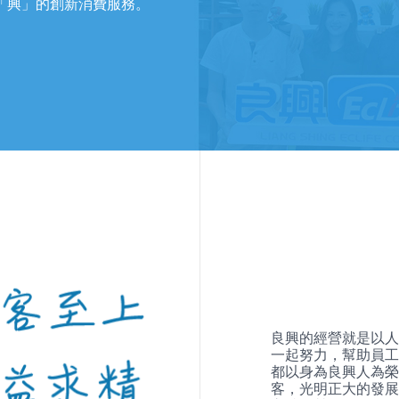
「興」的創新消費服務。
良興的經營就是以人
一起努力，幫助員工
都以身為良興人為榮
客，光明正大的發展